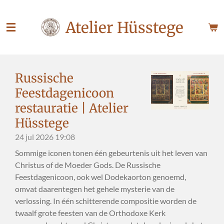
Ga
Atelier Hüsstege
direct
naar
de
hoofdinhoud
Russische
Feestdagenicoon
restauratie | Atelier
Hüsstege
24 jul 2026
19:08
Sommige iconen tonen één gebeurtenis uit het leven van
Christus of de Moeder Gods. De Russische
Feestdagenicoon, ook wel Dodekaorton genoemd,
omvat daarentegen het gehele mysterie van de
verlossing. In één schitterende compositie worden de
twaalf grote feesten van de Orthodoxe Kerk