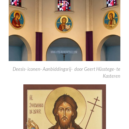
Deesis- iconen- Aanbiddingsrij- door Geert Hüsstege- te
Kasteren