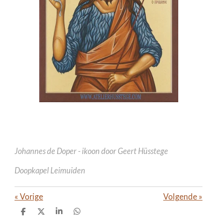
Johannes de Doper - ikoon door Geert Hüsstege
Doopkapel Leimuiden
«
Vorige
Volgende
»
D
D
S
D